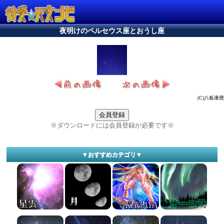
夜明けのペルセウス座とおうし座
(C)八板康麿
会員登録
※ダウンロードには会員登録が必要です※
▼おすすめカテゴリ▼