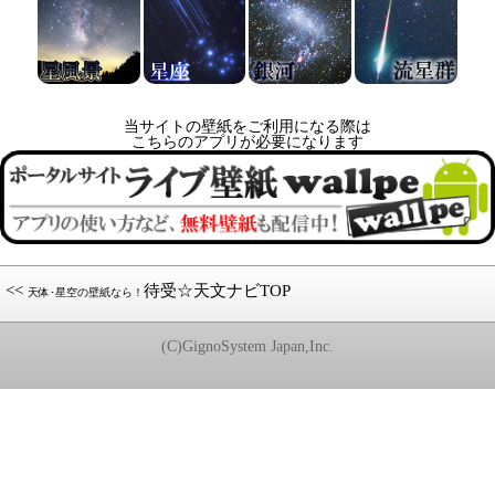
当サイトの壁紙をご利用になる際は
こちらのアプリが必要になります
<<
待受☆天文ナビTOP
天体･星空の壁紙なら！
(C)GignoSystem Japan,Inc.