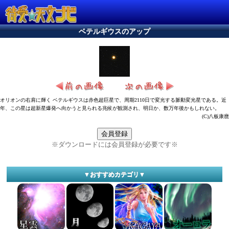
ベテルギウスのアップ
オリオンの右肩に輝く ベテルギウスは赤色超巨星で、周期2110日で変光する脈動変光星である。近
年、この星は超新星爆発へ向かうと見られる兆候が観測され、明日か、数万年後かもしれない。
(C)八板康麿
会員登録
※ダウンロードには会員登録が必要です※
▼おすすめカテゴリ▼