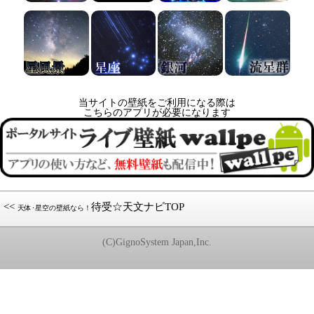
当サイトの壁紙をご利用になる際は
こちらのアプリが必要になります
<<
待受☆天文ナビTOP
天体･星空の壁紙なら！
(C)GignoSystem Japan,Inc.